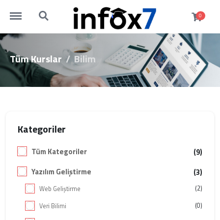
http://infox7.com/menu
http://infox7.com/search
0
Tüm Kurslar
Bilim
Kategoriler
Tüm Kategoriler
(9)
Yazılım Geliştirme
(3)
(2)
Web Geliştirme
(0)
Veri Bilimi