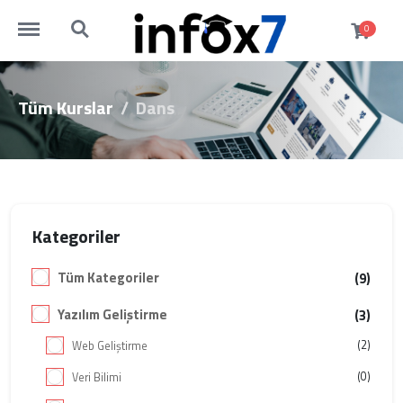
http://infox7.com/menu
http://infox7.com/search
0
Tüm Kurslar
Dans
Kategoriler
Tüm Kategoriler
(9)
Yazılım Geliştirme
(3)
(2)
Web Geliştirme
(0)
Veri Bilimi