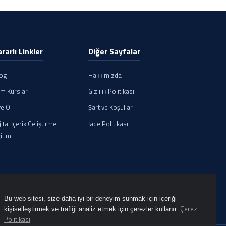
ararlı Linkler
Diğer Sayfalar
log
Hakkımızda
m Kurslar
Gizlilik Politikası
e Ol
Şart ve Koşullar
jital İçerik Geliştirme
İade Politikası
itimi
Bu web sitesi, size daha iyi bir deneyim sunmak için içeriği
Çerez
kişiselleştirmek ve trafiği analiz etmek için çerezler kullanır.
Politikası