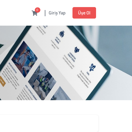
0
Üye Ol
Giriş Yap