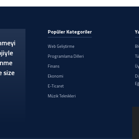
Popüler Kategoriler
Y
enmeyi
Web Geliştirme
B
jiyle
Programlama Dilleri
Tü
renme
Finans
Üy
e size
Ekonomi
Di
Eğ
E-Ticaret
Müzik Teknikleri